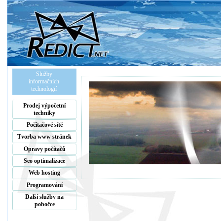
Služby
informačních
technologií
Prodej výpočetní
techniky
Počítačové sítě
Tvorba www stránek
Opravy počítačů
Seo optimalizace
Web hosting
Programování
Další služby na
pobočce